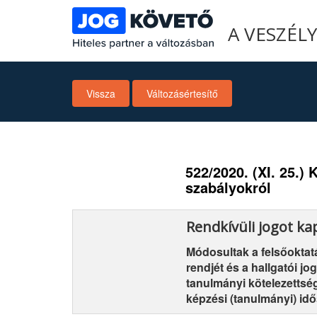
A VESZÉL
Vissza
Változásértesítő
522/2020. (XI. 25.) 
szabályokról
Rendkívüli jogot ka
Módosultak a felsőoktatá
rendjét és a hallgatói j
tanulmányi kötelezettsége
képzési (tanulmányi) id