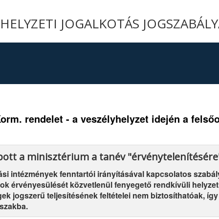
YHELYZETI JOGALKOTÁS JOGSZABÁL
Korm. rendelet - a veszélyhelyzet idején a felső
pott a minisztérium a tanév "érvénytelenítésére
si intézmények fenntartói irányításával kapcsolatos szabály
ogok érvényesülését közvetlenül fenyegető rendkívüli helyzet
k jogszerű teljesítésének feltételei nem biztosíthatóak, így
őszakba.