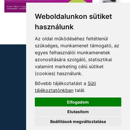
Weboldalunkon sütiket
használunk
Az oldal működéséhez feltétlenül
szükséges, munkamenet támogató, az
egyes felhasználói munkamenetek
azonosítására szolgáló, statisztikai
valamint marketing célú sütiket
(cookies) használunk.
KÖVESSEN MINKET!
Bővebb tájékoztatást a
Süti
tájékoztatónkban
talál.
Elfogadom
Elutasítom
ELÉRHETŐSÉGEK
Beállítások megváltoztatása
+36 1 880 7600