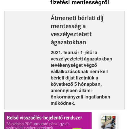
fizetési mentességről
Átmeneti bérleti díj
mentesség a
veszélyeztetett
ágazatokban
2021. február 1-jétől a
veszélyeztetett ágazatokban
tevékenységet végző
vállalkozásoknak nem kell
bérleti díjat fizetniük a
következő 5 hónapban,
amennyiben állami-
önkormányzati ingatlanban
működnek.