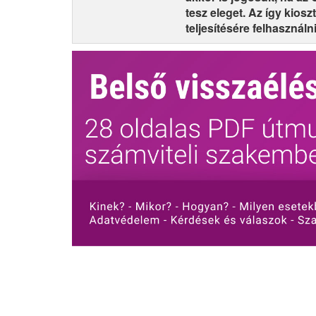
tesz eleget. Az így kio
teljesítésére felhasználni