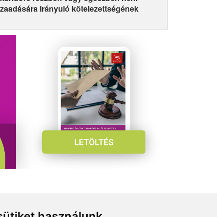
szaadására irányuló kötelezettségének
ütiket használunk