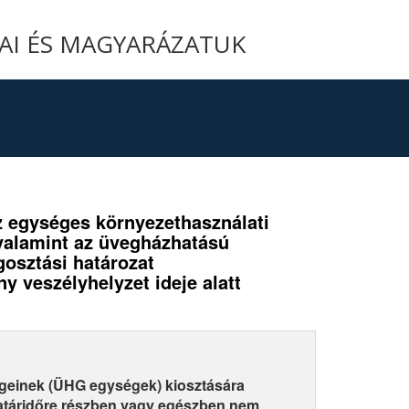
YAI ÉS MAGYARÁZATUK
 az egységes környezethasználati
, valamint az üvegházhatású
osztási határozat
y veszélyhelyzet ideje alatt
geinek (ÜHG egységek) kiosztására
határidőre részben vagy egészben nem