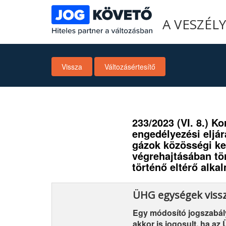
A VESZÉL
Vissza
Változásértesítő
233/2023 (VI. 8.) K
engedélyezési eljár
gázok közösségi ke
végrehajtásában tör
történő eltérő alka
ÜHG egységek vissz
Egy módosító jogszabál
akkor is jogosult, ha a