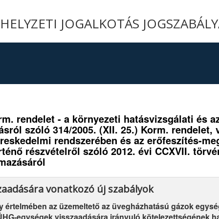
YHELYZETI JOGALKOTÁS JOGSZABÁL
orm. rendelet - a környezeti hatásvizsgálati és
ásról szóló 314/2005. (XII. 25.) Korm. rendelet
reskedelmi rendszerében és az erőfeszítés-meg
ténő részvételről szóló 2012. évi CCXVII. törvén
lmazásáról
aadására vonatkozó új szabályok
y értelmében az üzemeltető az üvegházhatású gázok egysé
z ÜHG-egységek visszaadására irányuló kötelezettségének 