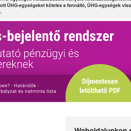
sztott ÜHG-egységeket köteles a fennálló, ÜHG-egységek vis
.
Weboldalunkon s