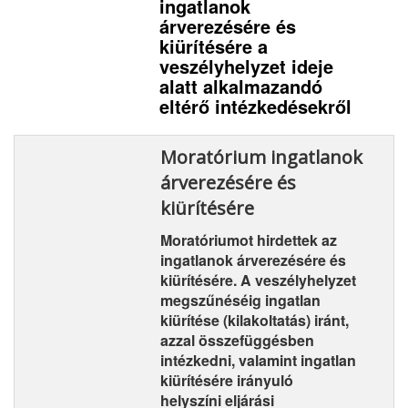
ingatlanok
árverezésére és
kiürítésére a
veszélyhelyzet ideje
alatt alkalmazandó
eltérő intézkedésekről
Moratórium ingatlanok
árverezésére és
kiürítésére
Moratóriumot hirdettek az
ingatlanok árverezésére és
kiürítésére. A veszélyhelyzet
megszűnéséig ingatlan
kiürítése (kilakoltatás) iránt,
azzal összefüggésben
intézkedni, valamint ingatlan
kiürítésére irányuló
helyszíni eljárási