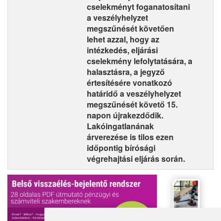
cselekményt foganatosítani
a veszélyhelyzet
megszűnését követően
lehet azzal, hogy az
intézkedés, eljárási
cselekmény lefolytatására, a
halasztásra, a jegyző
értesítésére vonatkozó
határidő a veszélyhelyzet
megszűnését követő 15.
napon újrakezdődik.
Lakóingatlanának
árverezése is tilos ezen
időpontig bírósági
végrehajtási eljárás során.