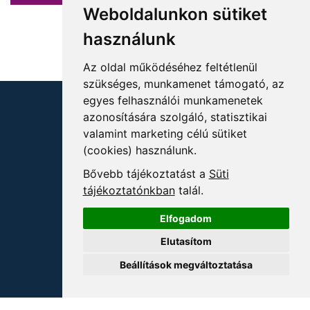
Weboldalunkon sütiket
használunk
Az oldal működéséhez feltétlenül
szükséges, munkamenet támogató, az
egyes felhasználói munkamenetek
azonosítására szolgáló, statisztikai
valamint marketing célú sütiket
(cookies) használunk.
KÖVESSEN MINKET!
Bővebb tájékoztatást a
Süti
tájékoztatónkban
talál.
Elfogadom
Elutasítom
ELÉRHETŐSÉGEK
Beállítások megváltoztatása
+36 1 880 7600
info@mprx.hu