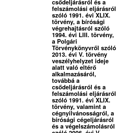
csődeljárásról és a
felszámolási eljárásról
szóló 1991. évi XLIX.
törvény, a bírósági
végrehajtásról szóló
1994. évi LIII. törvény,
a Polgári
Törvénykönyvről szóló
2013. évi V. törvény
veszélyhelyzet ideje
alatt való eltérő
alkalmazásáról,
továbbá a
csődeljárásról és a
felszámolási eljárásról
szóló 1991. évi XLIX.
törvény, valamint a
cégnyilvánosságról, a
bírósági cégeljárásról
és a végelszámolásról
szóló 2006. évi V.