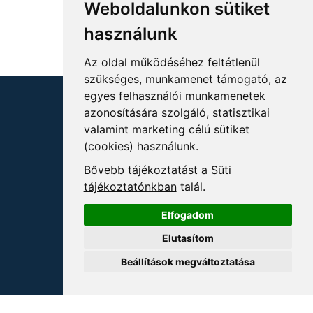
Weboldalunkon sütiket
használunk
Az oldal működéséhez feltétlenül
szükséges, munkamenet támogató, az
egyes felhasználói munkamenetek
azonosítására szolgáló, statisztikai
valamint marketing célú sütiket
(cookies) használunk.
KÖVESSEN MINKET!
Bővebb tájékoztatást a
Süti
tájékoztatónkban
talál.
Elfogadom
Elutasítom
ELÉRHETŐSÉGEK
Beállítások megváltoztatása
+36 1 880 7600
info@mprx.hu