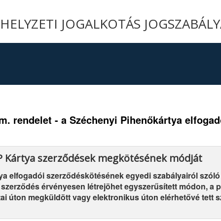
YHELYZETI JOGALKOTÁS JOGSZABÁL
orm. rendelet - a Széchenyi Pihenőkártya elfog
ÉP Kártya szerződések megkötésének módját
a elfogadói szerződéskötésének egyedi szabályairól szóló 
szerződés érvényesen létrejöhet egyszerűsített módon, a pé
i úton megküldött vagy elektronikus úton elérhetővé tett sz