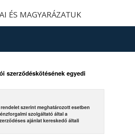
YAI ÉS MAGYARÁZATUK
adói szerződéskötésének egyedi
rendelet szerint meghatározott esetben
nzforgalmi szolgáltató által a
erződéses ajánlat kereskedő általi