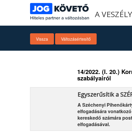
A VESZÉL
Vissza
Változásértesítő
14/2022. (I. 20.) K
szabályairól
Egyszerűsítik a SZ
A Széchenyi Pihenőkárty
elfogadására vonatkozó 
kereskedő számára posta
elfogadásával.