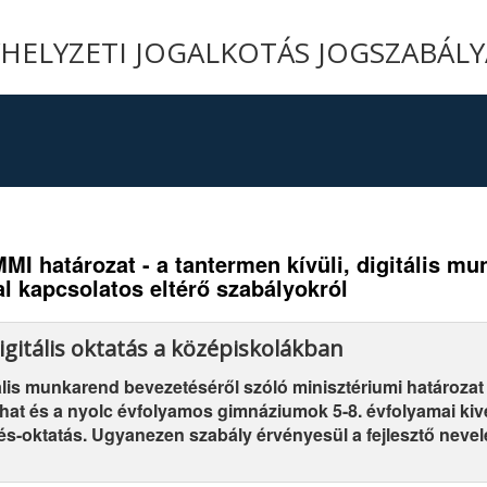
YHELYZETI JOGALKOTÁS JOGSZABÁL
EMMI határozat - a tantermen kívüli, digitális m
al kapcsolatos eltérő szabályokról
igitális oktatás a középiskolákban
tális munkarend bevezetéséről szóló minisztériumi határoza
hat és a nyolc évfolyamos gimnáziumok 5-8. évfolyamai kivé
s-oktatás. Ugyanezen szabály érvényesül a fejlesztő nevel