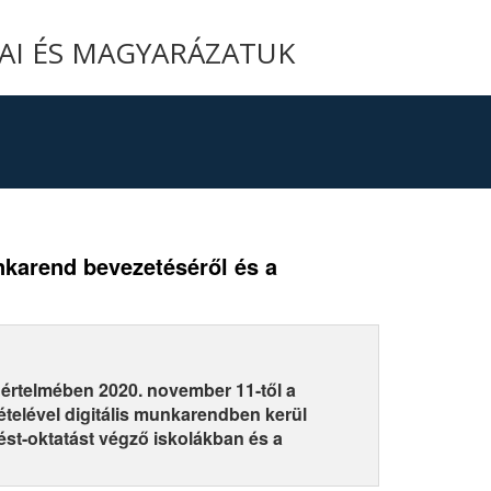
YAI ÉS MAGYARÁZATUK
unkarend bevezetéséről és a
t értelmében 2020. november 11-től a
telével digitális munkarendben kerül
ést-oktatást végző iskolákban és a