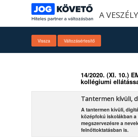
A VESZÉL
Vissza
Változásértesítő
14/2020. (XI. 10.) 
kollégiumi ellátáss
Tantermen kívüli, d
A tantermen kívüli, digi
középfokú iskolákban a 
megszervezésre a nevelé
felnőttoktatásban is.